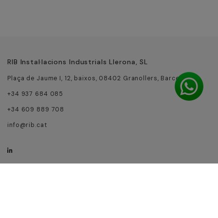
RIB Instal·lacions Industrials Llerona, SL
Plaça de Jaume I, 12, baixos, 08402 Granollers, Barcelona
+34 937 684 085
+34 609 889 708
info@rib.cat
Avís legal
Política de galetes
Política de privacitat
Accessibilitat