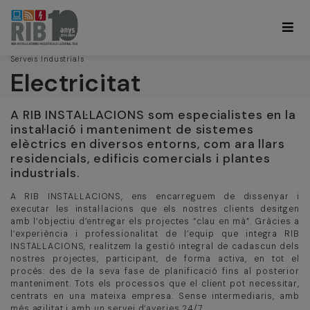
Serveis Industrials
Electricitat
A RIB INSTAL·LACIONS som especialistes en la
instal·lació i manteniment de sistemes
elèctrics en diversos entorns, com ara llars
residencials, edificis comercials i plantes
industrials.
A RIB INSTAL·LACIONS, ens encarreguem de dissenyar i
executar les instal·lacions que els nostres clients desitgen
amb l’objectiu d’entregar els projectes “clau en mà”. Gràcies a
l’experiència i professionalitat de l’equip que integra RIB
INSTAL·LACIONS, realitzem la gestió integral de cadascun dels
nostres projectes, participant, de forma activa, en tot el
procés: des de la seva fase de planificació fins al posterior
manteniment. Tots els processos que el client pot necessitar,
centrats en una mateixa empresa. Sense intermediaris, amb
més agilitat i amb un servei d’averies 24/7.