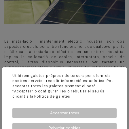
La instal·lació i manteniment elèctric industrial són dos
aspectes crucials per al bon funcionament de qualsevol planta
o fàbrica. La instal·lació elèctrica en un entorn industrial
implica la col·locació de cables, interruptors, panells de
control, i altres dispositius necessaris per garantir un
subministrament elèctric segur i eficient. Aquest procés ha de
seguir estrictament les normatives per prevenir riscs
Utilitzem galetes pròpies i de tercers per oferir els
d'accidents i assegurar la durabilitat del sistema. A RIB
nostres serveis i recollir informació estadística. Pot
INSTAL·LACIONS planifiquem i executem la instal·lació,
acceptar totes les galetes prement el botó
assegurant que tots els components funcionin de manera
”Acceptar” o configurar-les o rebutjar el seu ús
òptima i sense interferències.
clicant a la
Política de galetes
D'altra banda, el manteniment elèctric industrial és igualment
essencial per evitar parades no planificades i perllongar la
Acceptar totes
vida útil de l'equip. Aquest manteniment pot ser preventiu o
correctiu. El manteniment preventiu inclou activitats regulars
com la inspecció de connexions, la neteja de components, la
Rebutjar cookies