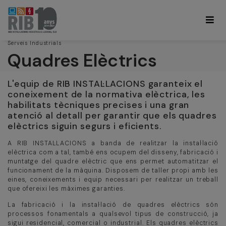
Serveis Industrials
Quadres Elèctrics
L'equip de RIB INSTAL·LACIONS garanteix el
coneixement de la normativa elèctrica, les
habilitats tècniques precises i una gran
atenció al detall per garantir que els quadres
elèctrics siguin segurs i eficients.
A RIB INSTAL·LACIONS a banda de realitzar la instal·lació
elèctrica com a tal, també ens ocupem del disseny, fabricació i
muntatge del quadre elèctric que ens permet automatitzar el
funcionament de la màquina. Disposem de taller propi amb les
eines, coneixements i equip necessari per realitzar un treball
que ofereixi les màximes garanties.
La fabricació i la instal·lació de quadres elèctrics són
processos fonamentals a qualsevol tipus de construcció, ja
sigui residencial, comercial o industrial. Els quadres elèctrics