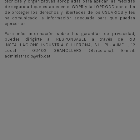
técnicas y organizativas apropiadas para aplicar las medidas
de seguridad que establecen el GDPR y la LOPDGDD con el fin
de proteger los derechos y libertades de los USUARIOS y les
ha comunicado la información adecuada para que puedan
ejercerlos.
Para más información sobre las garantías de privacidad,
puedes dirigirte al RESPONSABLE a través de RIB
INSTAL·LACIONS INDUSTRIALS LLERONA, S.L.. PL.JAUME I, 12
Local - 08402 GRANOLLERS (Barcelona). E-mail:
administracio@rib.cat