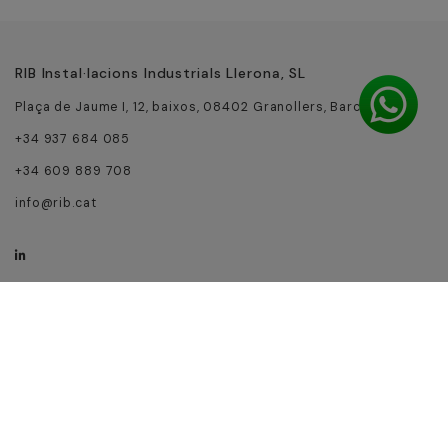
RIB Instal·lacions Industrials Llerona, SL
Plaça de Jaume I, 12, baixos, 08402 Granollers, Barcelona
+34 937 684 085
+34 609 889 708
info@rib.cat
Aviso legal
Política de cookies
Política de privacidad
Acesibilidad