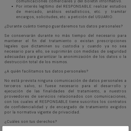
comunicaciones comerciales y del boletín informativo.
Por interés legítimo del RESPONSABLE: realizar estudios
de mercado, análisis estadísticos, etc. y tramitar
encargos, solicitudes, etc. a petición del USUARIO.
¿Durante cuánto tiempo guardaremos tus datos personales?
Se conservarán durante no más tiempo del necesario para
mantener el fin del tratamiento o existan prescripciones
legales que dictaminen su custodia y cuando ya no sea
necesario para ello, se suprimirán con medidas de seguridad
adecuadas para garantizar la anonimización de los datos o la
destrucción total de los mismos.
¿A quién facilitamos tus datos personales?
No está prevista ninguna comunicación de datos personales a
terceros salvo, si fuese necesario para el desarrollo y
ejecución de las finalidades del tratamiento, a nuestros
proveedores de servicios relacionados con comunicaciones,
con los cuales el RESPONSABLE tiene suscritos los contratos
de confidencialidad y de encargado de tratamiento exigidos
por la normativa vigente de privacidad.
¿Cuáles son tus derechos?
Los derechos que asisten al USUARIO son: