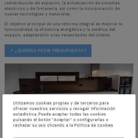
redistribución de espacios, la actualización de sistemas
eléctricos y de fontanería, así como la incorporación de
nuevas tecnologías y materiales.
El objetivo principal de una reforma integral es mejorar la
funcionalidad, la eficiencia energética y la estética del
espacio, adaptándolo a las necesidades del cliente.
¿QUIERES PEDIR PRESUPUESTO?
Utilizamos cookies propias y de terceros para
ofrecer nuestros servicios y recoger información
estadística. Puede aceptar todas las cookies
pulsando el botón “Aceptar” o configurarlas o
rechazar su uso clicando a la
Política de cookies